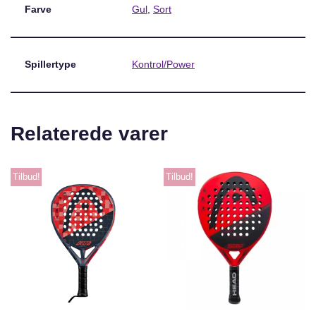
Farve
Gul
,
Sort
Spillertype
Kontrol/Power
Relaterede varer
Tilbud!
Tilbud!