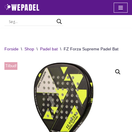
Spring
til
indhold
Forside
\
Shop
\
Padel bat
\
FZ Forza Supreme Padel Bat
Tilbud!