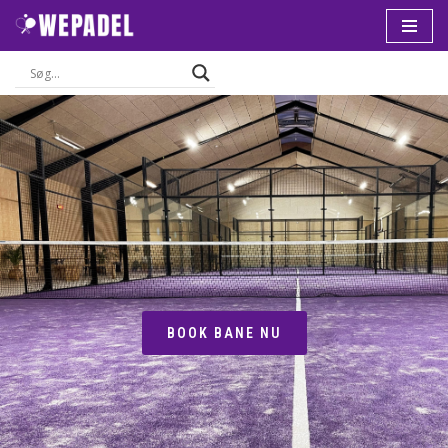
Spring
til
indhold
BOOK BANE NU