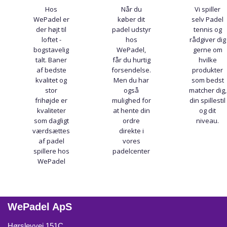
Hos
Når du
Vi spiller
WePadel er
køber dit
selv Padel
der højt til
padel udstyr
tennis og
loftet -
hos
rådgiver dig
bogstavelig
WePadel,
gerne om
talt. Baner
får du hurtig
hvilke
af bedste
forsendelse.
produkter
kvalitet og
Men du har
som bedst
stor
også
matcher dig,
frihøjde er
mulighed for
din spillestil
kvaliteter
at hente din
og dit
som dagligt
ordre
niveau.
værdsættes
direkte i
af padel
vores
spillere hos
padelcenter
WePadel
WePadel ApS
Hørslevvej 151C