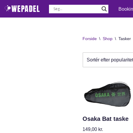
Booki
Spring
til
indhold
Forside
\
Shop
\
Tasker
Osaka Bat taske
149,00
kr.