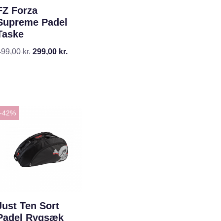
FZ Forza
Supreme Padel
Taske
499,00
kr.
299,00
kr.
-42%
Just Ten Sort
Padel Rygsæk