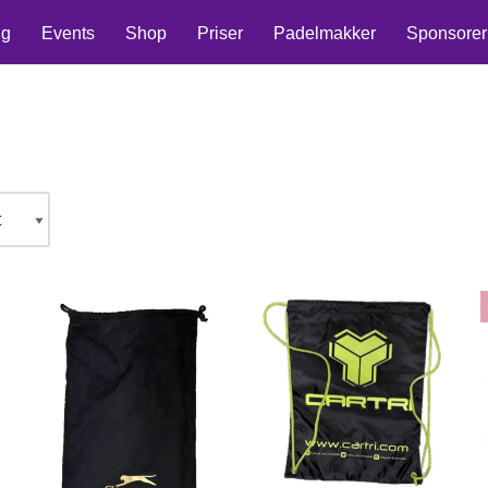
ng
Events
Shop
Priser
Padelmakker
Sponsorer