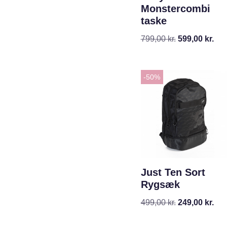
Monstercombi
taske
799,00
kr.
599,00
kr.
-50%
Just Ten Sort
Rygsæk
499,00
kr.
249,00
kr.