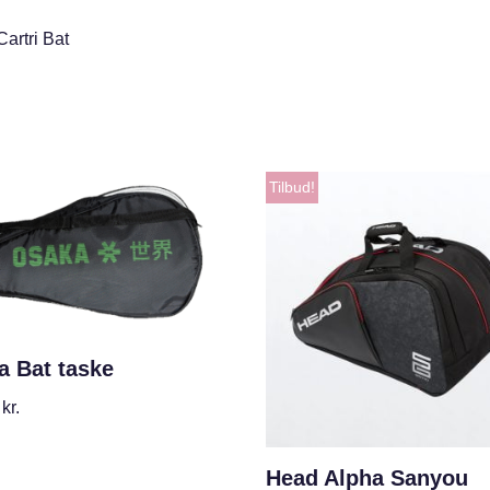
Cartri Bat
Tilbud!
a Bat taske
0
kr.
Head Alpha Sanyou