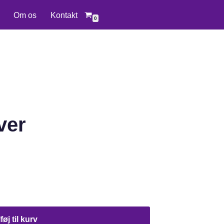
Om os
Kontakt
0
ver
lføj til kurv