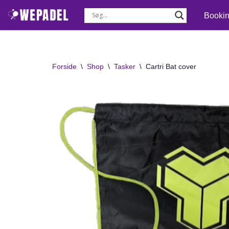
Booki
Spring
til
indhold
Forside
\
Shop
\
Tasker
\
Cartri Bat cover