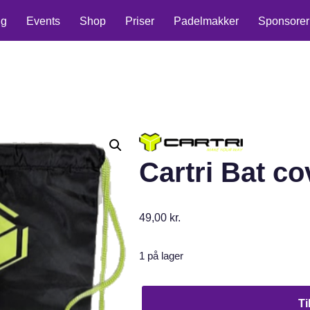
ng
Events
Shop
Priser
Padelmakker
Sponsorer
Cartri Bat co
49,00
kr.
1 på lager
Ti