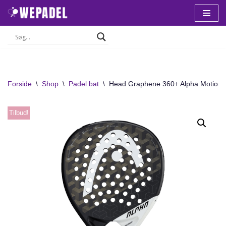
Spring
til
indhold
Forside
\
Shop
\
Padel bat
\
Head Graphene 360+ Alpha Motion 
Tilbud!