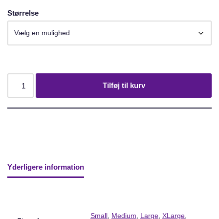
Størrelse
Tilføj til kurv
Yderligere information
Small
,
Medium
,
Large
,
XLarge
,