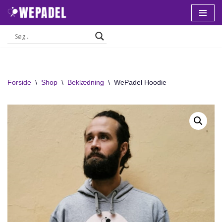
Spring
til
indhold
Forside
\
Shop
\
Beklædning
\
WePadel Hoodie