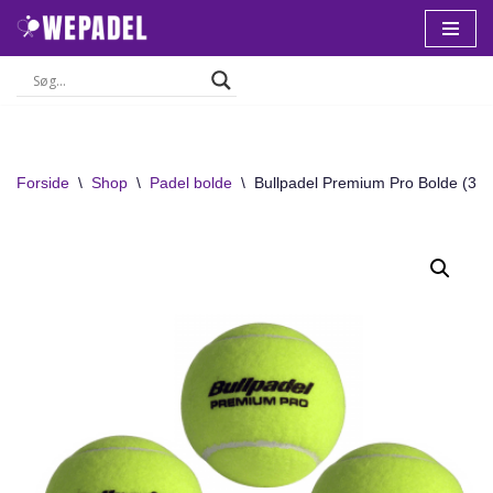
Spring
til
indhold
Forside
\
Shop
\
Padel bolde
\
Bullpadel Premium Pro Bolde (3 p