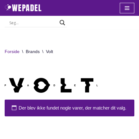
Spring
til
indhold
Forside
\
Brands
\
Volt
Der blev ikke fundet nogle varer, der matcher dit valg.