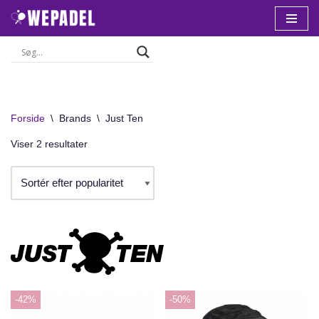
Spring
til
indhold
Forside
\
Brands
\
Just Ten
Viser 2 resultater
-42%
-50%