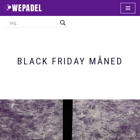
Spring
til
indhold
BLACK FRIDAY MÅNED