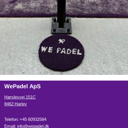
WePadel ApS
Hørslevvej 151C
8462 Harlev
Telefon: +45 60932584
Email:
info@wepadel.dk