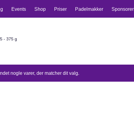
ng
Events
Shop
Priser
Padelmakker
Sponsorer
5 - 375 g
ndet nogle varer, der matcher dit valg.