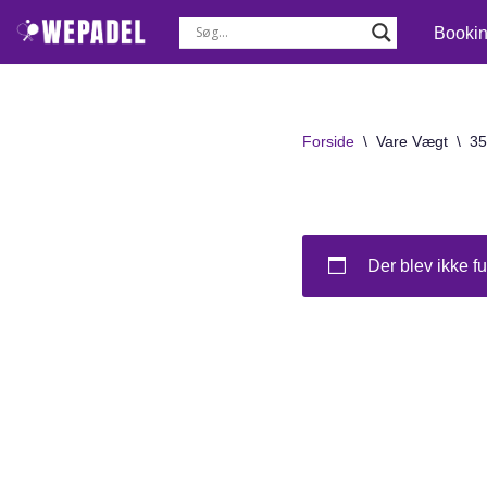
Booki
Spring
til
indhold
Forside
\
Vare Vægt
\
35
Der blev ikke fu