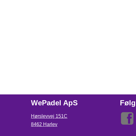
WePadel ApS
Følg
Hørslevvej 151C
8462 Harlev