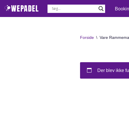
Booki
Spring
til
indhold
Forside
\
Vare Rammemat
Der blev ikke fu