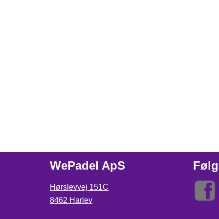
WePadel ApS
Følg
Hørslevvej 151C
8462 Harlev