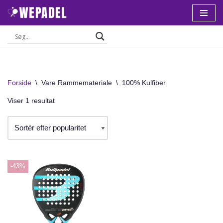
Spring
til
indhold
Forside
\
Vare Rammemateriale
\
100% Kulfiber
Viser 1 resultat
-43%