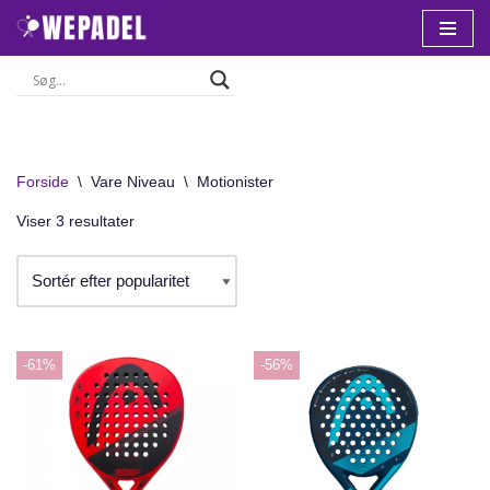
Spring
til
indhold
Forside
\
Vare Niveau
\
Motionister
Viser 3 resultater
-61%
-56%