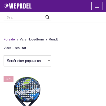
Spring
til
indhold
Forside
\
Vare Hovedform
\
Rundt
Viser 1 resultat
-30%