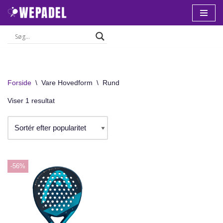
Spring
til
indhold
Forside
\
Vare Hovedform
\
Rund
Viser 1 resultat
-56%