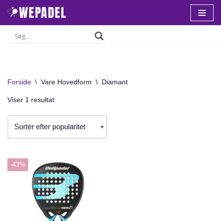
Spring
til
indhold
Forside
\
Vare Hovedform
\
Diamant
Viser 1 resultat
-43%