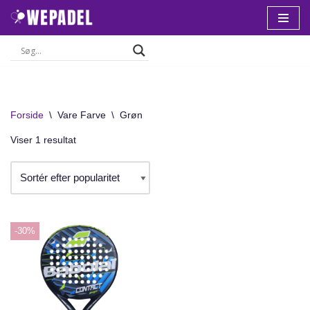
Spring
til
indhold
Forside
\
Vare Farve
\
Grøn
Viser 1 resultat
-30%