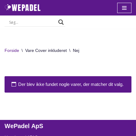
Spring
til
indhold
Forside
\
Vare Cover inkluderet
\
Nej
Der blev ikke fundet nogle varer, der matcher dit valg.
WePadel ApS