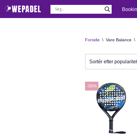
Booki
Spring
til
indhold
Forside
\
Vare Balance
\
-30%