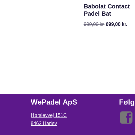
Babolat Contact
Padel Bat
999,00
kr.
699,00
kr.
WePadel ApS
Følg
Hørslevvej 151C
8462 Harlev