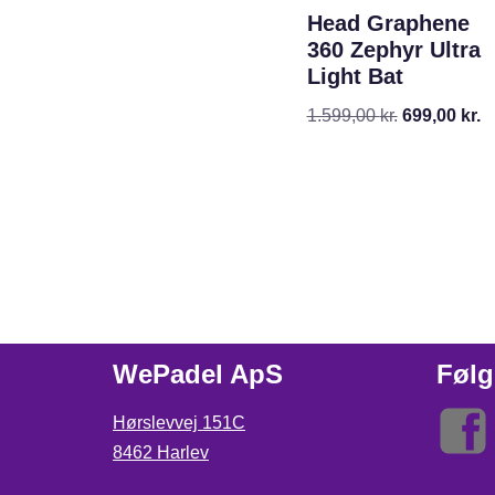
Head Graphene
360 Zephyr Ultra
Light Bat
1.599,00
kr.
699,00
kr.
WePadel ApS
Følg
Hørslevvej 151C
8462 Harlev