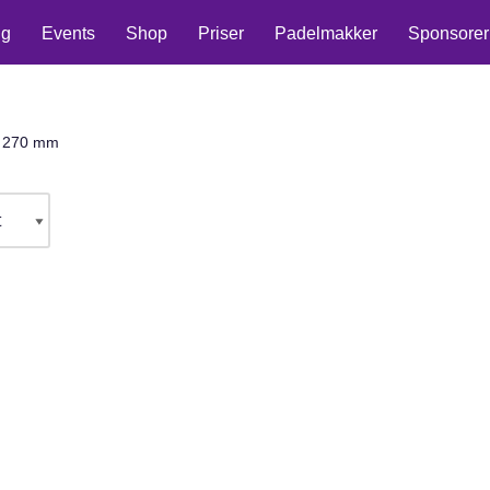
ng
Events
Shop
Priser
Padelmakker
Sponsorer
270 mm