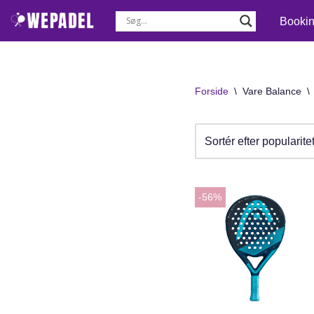
Booki
Spring
til
indhold
Forside
\
Vare Balance
\
-56%