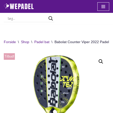
Spring
til
indhold
Forside
\
Shop
\
Padel bat
\
Babolat Counter Viper 2022 Padel B
Tilbud!