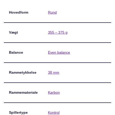
Hovedform
Rund
Vægt
355 – 375 g
Balance
Even balance
Rammetykkelse
38 mm
Rammemateriale
Karbon
Spillertype
Kontrol